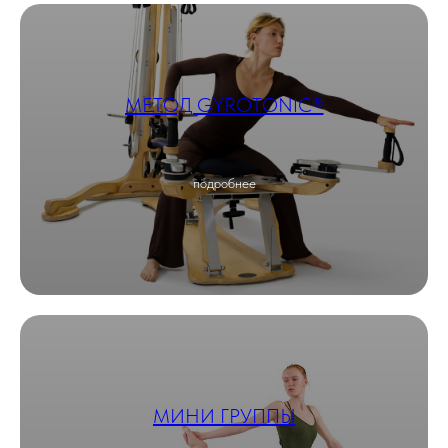
МЕТОД GYROTONIC®
подробнее
МИНИ ГРУППЫ