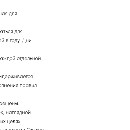
ная для
аться для
й в году. Дни
каждой отдельной
ридерживается
олнения правил
прещены.
к, наглядной
их целях.