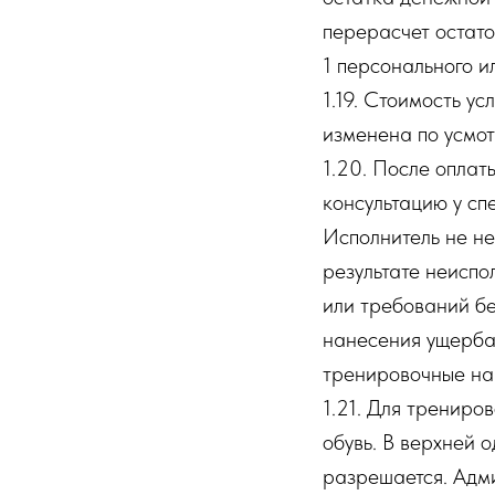
перерасчет остато
1 персонального и
1.19. Стоимость ус
изменена по усмо
1.20. После оплат
консультацию у сп
Исполнитель не не
результате неисп
или требований бе
нанесения ущерба 
тренировочные наг
1.21. Для трениро
обувь. В верхней 
разрешается. Адми