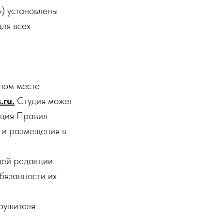
) установлены
ля всех
ном месте
.ru.
Студия может
кция Правил
и и размещения в
щей редакции.
бязанности их
арушителя