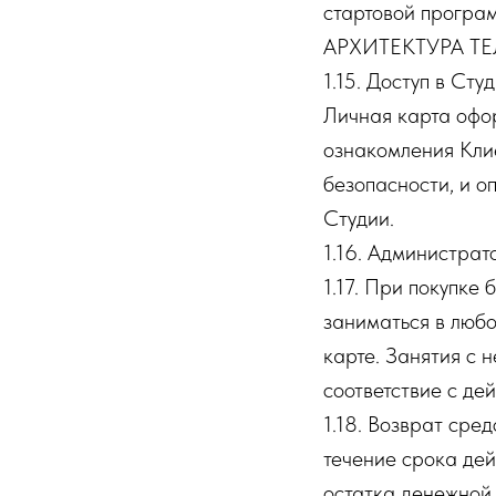
стартовой програ
АРХИТЕКТУРА ТЕЛ
1.15. Доступ в Ст
Личная карта офо
ознакомления Кли
безопасности, и о
Студии.
1.16. Администрат
1.17. При покупке
заниматься в любо
карте. Занятия с 
соответствие с де
1.18. Возврат сре
течение срока дей
остатка денежной 