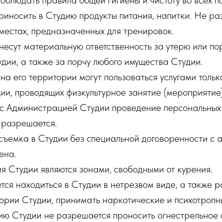
соблюдать правила общей гигиены и чистоту во всех 
иносить в Студию продукты питания, напитки. Не р
местах, предназначенных для тренировок.
и несут материальную ответственность за утерю или по
дии, а также за порчу любого имущества Студии.
 на его территории могут пользоваться услугами толь
ии, проводящих физкультурное занятие (мероприятие)
с Администрацией Студии проведение персональных
 разрешается.
осъемка в Студии без специальной договоренности с
ена.
ия Студии являются зонами, свободными от курения.
тся находиться в Студии в нетрезвом виде, а также 
ории Студии, принимать наркотические и психотропн
ию Студии не разрешается проносить огнестрельное 