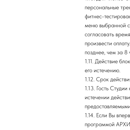
персональные трен
фитнес-тестирован
меню выбранной ст
согласовать время
произвести оплату
позднее, чем за 8
1.11. Действие бл
его истечению.
1.12. Срок действ
1.13. Гость Студи
истечении действия
предоставляемыми 
1.14. Если Вы впе
программой АРХИ