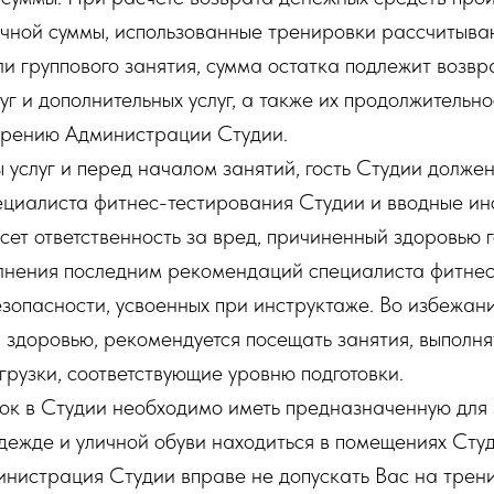
чной суммы, использованные тренировки рассчитыва
ли группового занятия, сумма остатка подлежит возвра
луг и дополнительных услуг, а также их продолжительн
трению Администрации Студии.
ы услуг и перед началом занятий, гость Студии долже
ециалиста фитнес-тестирования Студии и вводные ин
сет ответственность за вред, причиненный здоровью 
олнения последним рекомендаций специалиста фитнес
зопасности, усвоенных при инструктаже. Во избежан
здоровью, рекомендуется посещать занятия, выполня
рузки, соответствующие уровню подготовки.
вок в Студии необходимо иметь предназначенную для 
одежде и уличной обуви находиться в помещениях Сту
нистрация Студии вправе не допускать Вас на трени