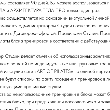
ммы составляет 90 дней. Вы можете воспользоваться
А и АРХИТЕКТУРА ТЕЛА ПРО только один раз.
удию осуществляется на основании виртуальной личной
рмляется администратором Студии после заполнения 
ента с Договором–офертой, Правилами Студии, Пра
платы блока тренировок в соответствии с действующ
ор Студии делает отметки об использованных занятиях
 блока занятий на индивидуальные или групповые трен
й из студии сети «ART OF PILATES» по единой вирту
нее будут списаны по факту посещения тренировок в лю
йствующими правилами студии.
дств за неиспользованные тренировки в блоке может б
ствия блока, при предъявлении кассового чека и зая
суммы. При расчете возврата денежных средств про