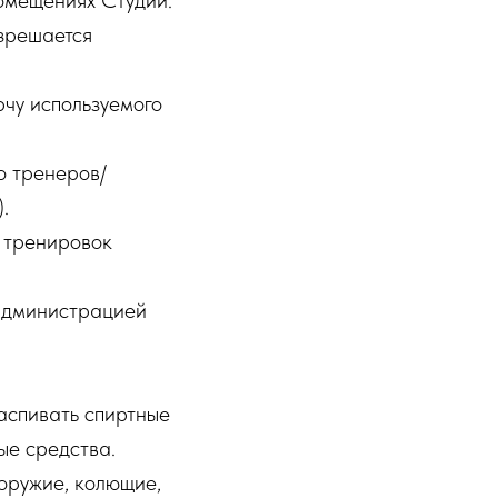
помещениях Студии.
азрешается
рчу используемого
ко тренеров/
.
 тренировок
 администрацией
распивать спиртные
ые средства.
оружие, колющие,