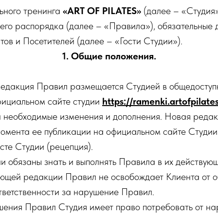
льного тренинга
«ART OF PILATES»
(далее – «Студия»
го распорядка (далее – «Правила»), обязательные д
тов и Посетителей (далее – «Гости Студии»).
1. Общие положения.
 редакция Правил размещается Студией в общедоступ
фициальном сайте студии
https://ramenki.artofpilates
а необходимые изменения и дополнения. Новая реда
 момента ее публикации на официальном сайте Студи
те Студии (рецепция).
ии обязаны знать и выполнять Правила в их действую
ющей редакции Правил не освобождает Клиента от о
ответственности за нарушение Правил.
ушения Правил Студия имеет право потребовать от н