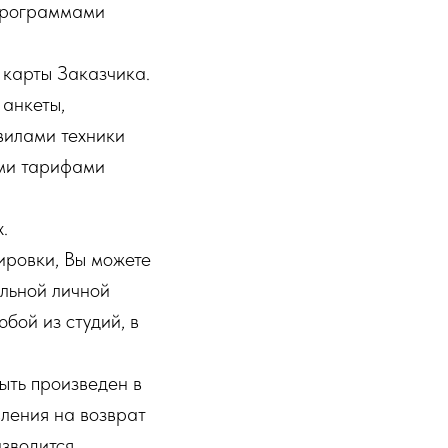
 программами
 карты Заказчика.
анкеты,
вилами техники
ими тарифами
.
ировки, Вы можете
альной личной
бой из студий, в
ыть произведен в
вления на возврат
изводится