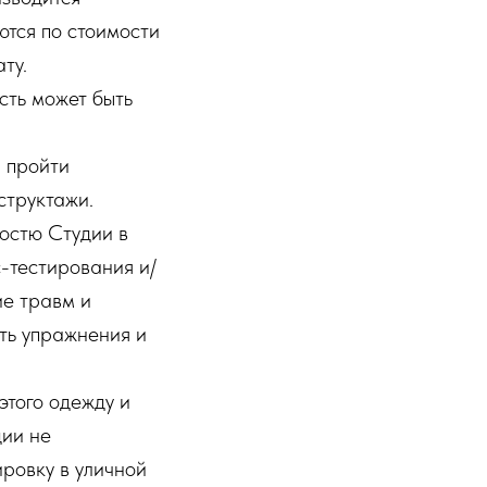
ются по стоимости
ту.
ость может быть
н пройти
структажи.
гостю Студии в
-тестирования и/
ие травм и
ть упражнения и
этого одежду и
дии не
ровку в уличной