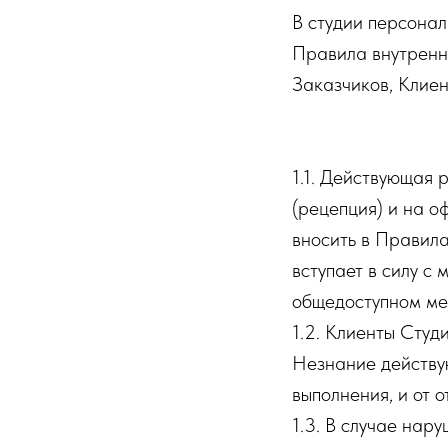
В студии персона
Правила внутренне
Заказчиков, Клиен
1.1. Действующая
(рецепция) и на о
вносить в Правил
вступает в силу с
общедоступном мес
1.2. Клиенты Студ
Незнание действу
выполнения, и от 
1.3. В случае нар