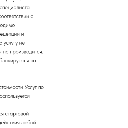
 специалиста
соответствии с
ходимо
рецепции и
 услугу не
ы не производится.
 блокируются по
стоимости Услуг по
воспользуется
ся стартовой
ействия любой