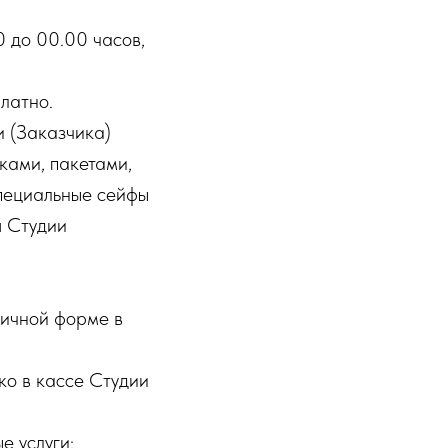
0 до 00.00 часов,
латно.
и (Заказчика)
ками, пакетами,
пециальные сейфы
я Студии
личной форме в
ко в кассе Студии
е услуги: